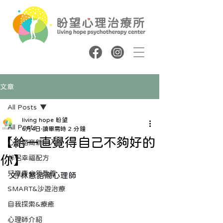
文章
All Posts
living hope 盼望
All Posts
6月4日
讀畢需時 2 分鐘
【給一直覺得自己不夠好的
心理諮商新手入門
你】
伴侶幸福配方
兒童青少年教養
文/林慧諮商心理師
SMART&沙遊治療
自我探索&療癒
心理師介紹