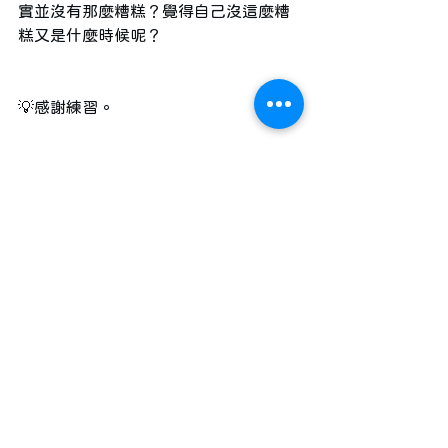
實並沒有那麼糟糕？覺得自己沒這麼糟
糕又是什麼時候呢？
💡感謝練習。
我們會有反應是因為，我們的內心也落
入了以前被指責、覺得不夠好的自己，
但其實我們經歷這麼多不容易成長至
今，到現在還好好的呼吸著、生活著、
努力著，就很值得感謝自己了。我們可
以做感謝練習，包含感謝自己，感謝自
己所擁有的，感謝還陪伴在自己身邊的
等等。
當我們開始用不一樣的方式，去回應內
在總是批評自己的聲音，也表示我們正
在慢慢鬆動長久以來所建立的教條。罵