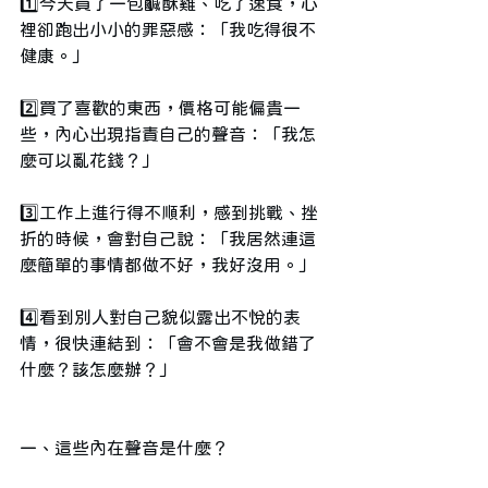
1️⃣今天買了一包鹹酥雞、吃了速食，心
裡卻跑出小小的罪惡感：「我吃得很不
健康。」
2️⃣買了喜歡的東西，價格可能偏貴一
些，內心出現指責自己的聲音：「我怎
麼可以亂花錢？」
3️⃣工作上進行得不順利，感到挑戰、挫
折的時候，會對自己說：「我居然連這
麼簡單的事情都做不好，我好沒用。」
4️⃣看到別人對自己貌似露出不悅的表
情，很快連結到：「會不會是我做錯了
什麼？該怎麼辦？」
一、這些內在聲音是什麼？