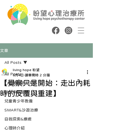
文章
All Posts
living hope 盼望
All Posts
6月4日
讀畢需時 2 分鐘
【覺察只是開始：走出內耗
心理諮商新手入門
時的反覆與重建】
伴侶幸福配方
兒童青少年教養
SMART&沙遊治療
自我探索&療癒
心理師介紹