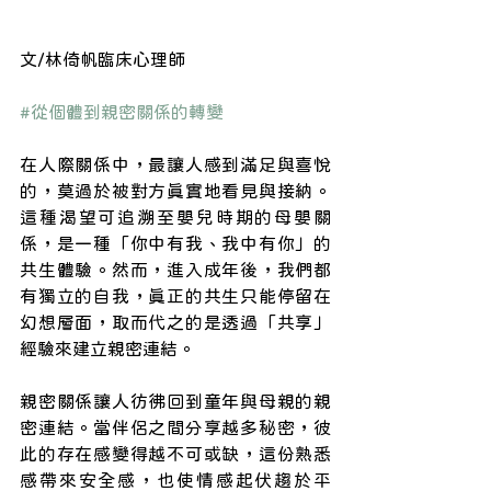
文/林倚帆臨床心理師
#從個體到親密關係的轉變
在人際關係中，最讓人感到滿足與喜悅
的，莫過於被對方真實地看見與接納。
這種渴望可追溯至嬰兒時期的母嬰關
係，是一種「你中有我、我中有你」的
共生體驗。然而，進入成年後，我們都
有獨立的自我，真正的共生只能停留在
幻想層面，取而代之的是透過「共享」
經驗來建立親密連結。
親密關係讓人彷彿回到童年與母親的親
密連結。當伴侶之間分享越多秘密，彼
此的存在感變得越不可或缺，這份熟悉
感帶來安全感，也使情感起伏趨於平