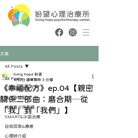
文章
All Posts
living hope 盼望
All Posts
4月2日
讀畢需時 3 分鐘
《幸福配方》ep.04【親密
心理諮商新手入門
關係二部曲：磨合期─從
伴侶幸福配方
兒童青少年教養
「我」到「我們」】
SMART&沙遊治療
自我探索&療癒
心理師介紹