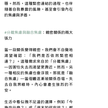
穩。然而，這種緊密連結的過程，也伴
隨著自我暴露的風險，甚至會引發內在
的焦慮與矛盾。
#分離焦慮與融合焦慮
：親密關係的兩大
張力
當一段關係變得親密，我們會不自覺地
渴望確認：「我們是否依然緊密相
連？」。這種需求來自於「分離焦慮」
—因害怕失去而渴望更靠近。然而，另
一種相反的焦慮也會浮現，那就是「融
合焦慮」—當個體逐漸被關係吞噬，失
去自我界線時，內心會產生強烈的不
安。
生活中看似微不足道的選擇，例如「今
晚吃什麼？」或「週末如何安排？」都