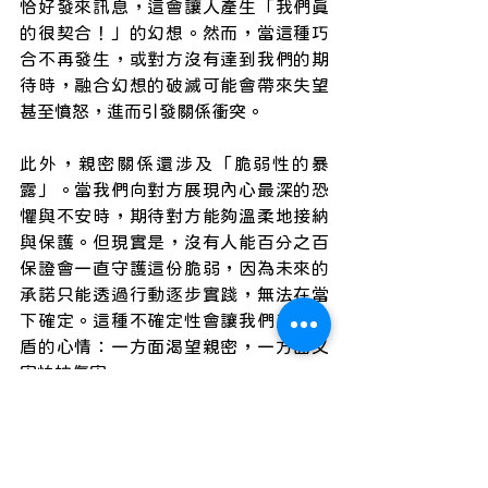
恰好發來訊息，這會讓人產生「我們真
的很契合！」的幻想。然而，當這種巧
合不再發生，或對方沒有達到我們的期
待時，融合幻想的破滅可能會帶來失望
甚至憤怒，進而引發關係衝突。
此外，親密關係還涉及「脆弱性的暴
露」。當我們向對方展現內心最深的恐
懼與不安時，期待對方能夠溫柔地接納
與保護。但現實是，沒有人能百分之百
保證會一直守護這份脆弱，因為未來的
承諾只能透過行動逐步實踐，無法在當
下確定。這種不確定性會讓我們產生矛
盾的心情：一方面渴望親密，一方面又
害怕被傷害。
#親密關係的進程
：從心理到身體的融合
與分離