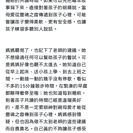
睡前的共讀時間，如果可以先把繪本故
事背下來，直接對著孩子的眼睛說，當
母愛從靈魂之窗傳遞到孩子心裡，可能
會讓孩子變得柔軟、更有安全感，也讓
孩子練習多聽別人說話。
媽媽聽見了，也記下了老師的建議，她
不想錯過任何可以幫助孩子的嘗試。可
是媽媽好像也聽不太進去，她知道自己
從早上起床、送小孩上學、到去上班之
間，一動接一動的幾乎沒有停歇，看似
不多的15分鐘散步時間，在緊湊的早晨
都顯得奢侈至極；她也知道每到睡前，
抱著孩子共讀的時間已經是溫暖美好
的，是不是一定要眼神對視母愛才能從
靈魂之窗傳到孩子心裡，媽媽感到懷
疑，但也因為做不太到老師的這些建議
而自責莫名。自己真的不夠讓孩子感受