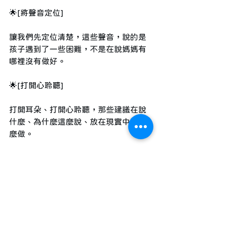
🌟[將聲音定位]
讓我們先定位清楚，這些聲音，說的是
孩子遇到了一些困難，不是在說媽媽有
哪裡沒有做好。
🌟[打開心聆聽]
打開耳朵、打開心聆聽，那些建議在說
什麼、為什麼這麼說、放在現實中要怎
麼做。
🌟[給自己再想想的空間]
無論是手機備忘錄、內心的空間也好、
或是諮商室裡的對話，為自己留一個再
想想的空間。我是否同意？我有沒有足
夠的時間心力去做？我的孩子是不是真