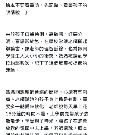
繪本不要看書唸，先記熟，看著孩子的
眼睛說。」
由於孩子口齒伶俐，高敏感，好惡分
明，喜怒形於色，在學校常跟老師開起
辯論會，讓老師的理智斷線，也常跟同
學發生大大小小的衝突，媽媽被請到學
校約談數次，記下了這個反覆被提起的
建議。
媽媽回想親師會談的歷程，心還有些刺
痛。老師說她的孩子身上像是有刺，需
要多一點愛來軟化。老師說每天早上花
15分鐘的時間不難，上學前先帶孩子去
散散步，享受親子時光，讓孩子在悠閒
放鬆的氛圍中去上學。老師還說，原本