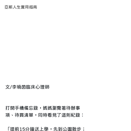
亞斯人生實用指南
文/李曉茵臨床心理師
打開手機備忘錄，媽媽瀏覽著待辦事
項、待買清單，同時看見了這則紀錄：
「提前15分鐘送上學，先到公園散步；