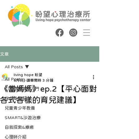
文章
All Posts
living hope 盼望
All Posts
6月6日
讀畢需時 3 分鐘
《當媽媽》ep.2【平心面對
心理諮商新手入門
各式各樣的育兒建議】
伴侶幸福配方
兒童青少年教養
SMART&沙遊治療
自我探索&療癒
心理師介紹