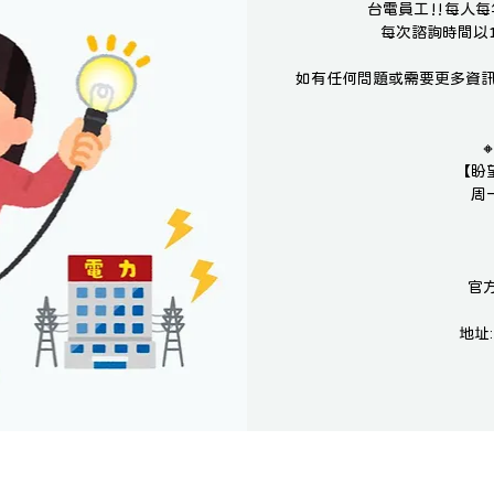
台電員工‼️每人
每次諮詢時間以1
如有任何問題或需要更多資

【盼
周一
官方
地址