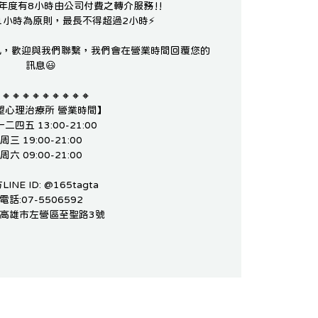
每年度有8小時由公司付費之轉介服務‼️
小時為原則，最長不得超過2小時⚡️
訊，歡迎與我們聯繫，我們會在營業時間回覆您的
訊息😃
🔸🔸🔸🔸🔸🔸🔸🔸🔸
望心理治療所 營業時間】
二四五 13:00-21:00
周三 19:00-21:00
周六 09:00-21:00
LINE ID: @165tagta
電話:07-5506592
:高雄市左營區至聖路3號