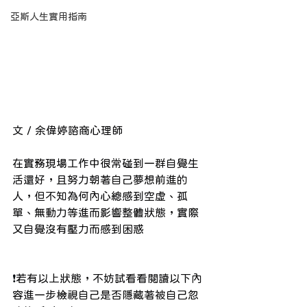
亞斯人生實用指南
文 / 余偉婷諮商心理師
在實務現場工作中很常碰到一群自覺生
活還好，且努力朝著自己夢想前進的
人，但不知為何內心總感到空虛、孤
單、無動力等進而影響整體狀態，實際
又自覺沒有壓力而感到困惑
 ​
❗️
若有以上狀態，不妨試看看閱讀以下內
容進一步檢視自己是否隱藏著被自己忽