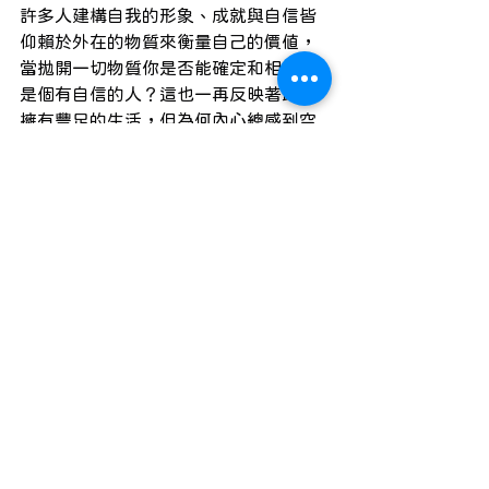
許多人建構自我的形象、成就與自信皆
仰賴於外在的物質來衡量自己的價值，
當拋開一切物質你是否能確定和相信你
是個有自信的人？這也一再反映著即使
擁有豐足的生活，但為何內心總感到空
虛而形成強烈的對比，即使事實是自己
真的很優秀及有能力，但因內心無法給
予自己明確的肯定，自然就會形成對自
我的不信任、不安等狀態，若不斷再向
外尋求認可與肯定只會增加自我內外在
的不一致，也就更無法回到自我安頓。
 ​
 ​
🏋️‍♂️
錯誤的期待值
追求期待與理想本身並沒有問題，反而
是我們需要先了解自己以及知道自己有
哪些能力、特質等，並依照自己的狀態
來逐一調整、學習並達成自己的理想，