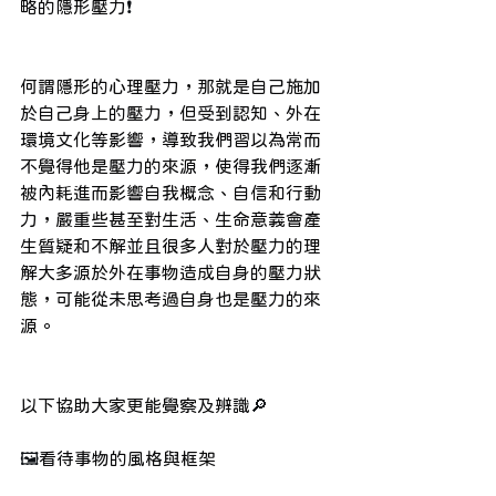
略的隱形壓力
❗️
 ​
 ​
何謂隱形的心理壓力，那就是自己施加
於自己身上的壓力，但受到認知、外在
環境文化等影響，導致我們習以為常而
不覺得他是壓力的來源，使得我們逐漸
被內耗進而影響自我概念、自信和行動
力，嚴重些甚至對生活、生命意義會產
生質疑和不解並且很多人對於壓力的理
解大多源於外在事物造成自身的壓力狀
態，可能從未思考過自身也是壓力的來
源。
 ​ ​
 ​ ​
以下協助大家更能覺察及辨識
🔎
🖼
看待事物的風格與框架