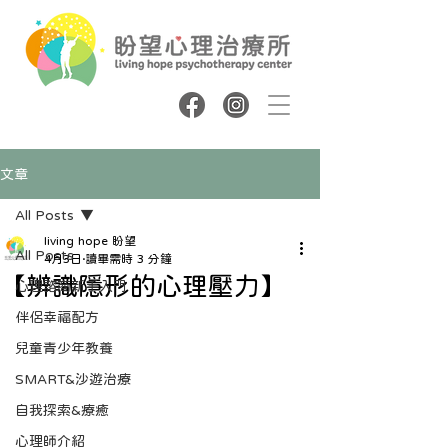
文章
All Posts
living hope 盼望
All Posts
4月3日
讀畢需時 3 分鐘
【辨識隱形的心理壓力】
心理諮商新手入門
伴侶幸福配方
兒童青少年教養
SMART&沙遊治療
自我探索&療癒
心理師介紹