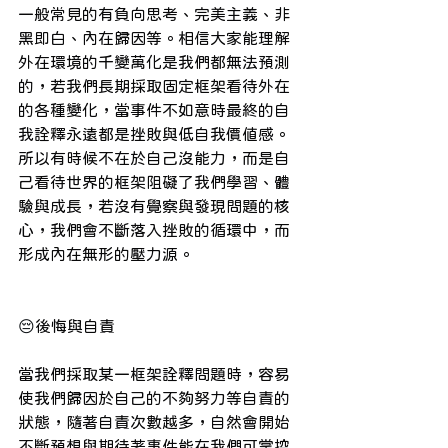
一般常見的有負向思考、完美主義、非
黑即白、內在歸因等。相信大家能理解
外在環境的千變萬化是我們都無法預測
的，若我們長期採取固定框架看待外在
的各種變化，當事件不如意時最終的自
我詮釋永遠都是挫敗與低自我價值感。
所以有時候不在於自己沒能力，而是自
己看待世界的框架阻礙了我們學習、體
驗與成長，若沒有覺察與發現問題的核
心，我們會不斷落入挫敗的循環中，而
形成內在無形的壓力源。
 ​
😔
後悔與自責
當我們採取某一框架詮釋問題時，容易
使我們歸因於自己的不夠努力等自責的
狀態，隨著自責次數越多，自然會開始
不斷預想與期待著事件能在我們可掌控