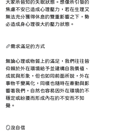
大家所皆知的失眠狀態。想像所引發的
焦慮不安已造成心理壓力，若在生理又
無法充分獲得休息的雙重影響之下，勢
必造成身心理很大的壓力狀態。
 ​
 ​
🥖
需求滿足的方式
無論心理或物質上的滿足，我們往往皆
仰賴於外在環境給予並建構自我價值、
成就與形象，但也如同前面所說，外在
事物千變萬化，同樣也隨時在牽動與影
響著我們，自然也容易因外在環境的不
穩定或紛擾而形成內在的不安而不知
覺。
 ​
 ​
🪞
沒自信